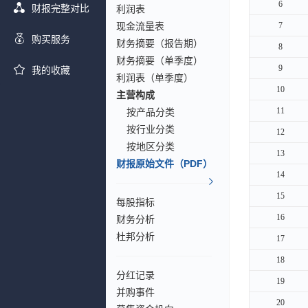
6
6
财报完整对比
利润表
现金流量表
7
7
购买服务
财务摘要（报告期）
8
8
财务摘要（单季度）
9
9
我的收藏
利润表（单季度）
10
10
主营构成
11
11
按产品分类
按行业分类
12
12
按地区分类
13
13
财报原始文件（PDF）
14
14
15
15
每股指标
16
16
财务分析
杜邦分析
17
17
18
18
分红记录
19
19
并购事件
20
20