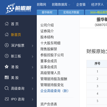
|
|
|
|
前瞻网
前瞻数据库
企查猫
经济学人
振华新材
宏观经济数据
3000+精品报
振华
首 页
（68870
公司介绍
证券简介
新首页
股本结构
十大股东明细
深沪股票
限售股解禁
财报原始
参股控股子公司
新三板
董事会成员
序号
序号
港 股
监事会成员
序号
1
1
高级管理人员
美 股
管理层持股及报酬
2
2
管理层持股变化
3
3
高级查询
企业高级查询（新）
4
4
IPO 咨询
5
5
资产负债表