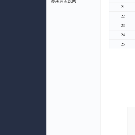
募集资金投向
21
21
22
22
23
23
24
24
25
25
26
26
27
27
28
28
29
29
30
30
31
31
32
32
33
33
34
34