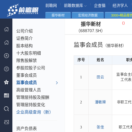
|
|
|
|
前瞻网
前瞻数据库
企查猫
经济学人
振华新材
宏观经济数据
3000+精品报
（
）
振华新材
（688707.SH）
公司介绍
证券简介
监事会成员
股本结构
（振华新材）
十大股东明细
限售股解禁
序号
姓名
职
参股控股子公司
监事会主
董事会成员
1
田云
工代表
监事会成员
高级管理人员
管理层持股及报酬
2
潘敏嫦
非职工代
管理层持股变化
企业高级查询（新）
3
张佳
职工代
资产负债表