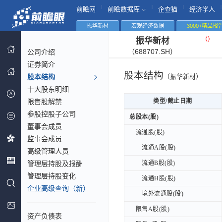
|
|
|
|
前瞻网
前瞻数据库
企查猫
经济学人
振华新材
宏观经济数据
3000+精品报
（
）
振华新材
（688707.SH）
公司介绍
证券简介
股本结构
股本结构
（振华新材）
十大股东明细
限售股解禁
类型/截止日期
类型/截止日期
参股控股子公司
类型/截止日期
总股本(股)
总股本(股)
董事会成员
流通股(股)
流通股(股)
监事会成员
流通A股(股)
流通A股(股)
高级管理人员
管理层持股及报酬
流通B股(股)
流通B股(股)
管理层持股变化
流通H股(股)
流通H股(股)
企业高级查询（新）
境外流通股(股)
境外流通股(股)
限售A股(股)
限售A股(股)
资产负债表