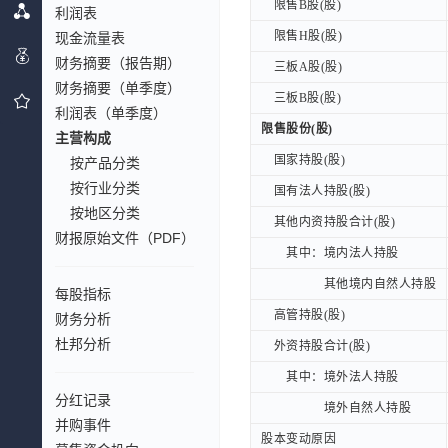
限售B股(股)
限售B股(股)
利润表
限售H股(股)
限售H股(股)
现金流量表
财务摘要（报告期）
三板A股(股)
三板A股(股)
财务摘要（单季度）
三板B股(股)
三板B股(股)
利润表（单季度）
限售股份(股)
限售股份(股)
主营构成
国家持股(股)
国家持股(股)
按产品分类
按行业分类
国有法人持股(股)
国有法人持股(股)
按地区分类
其他内资持股合计(股)
其他内资持股合计(股)
财报原始文件（PDF）
其中：境内法人持股
其中：境内法人持股
其他境内自然人持股
其他境内自然人持股
每股指标
高管持股(股)
高管持股(股)
财务分析
杜邦分析
外资持股合计(股)
外资持股合计(股)
其中：境外法人持股
其中：境外法人持股
分红记录
境外自然人持股
境外自然人持股
并购事件
股本变动原因
股本变动原因