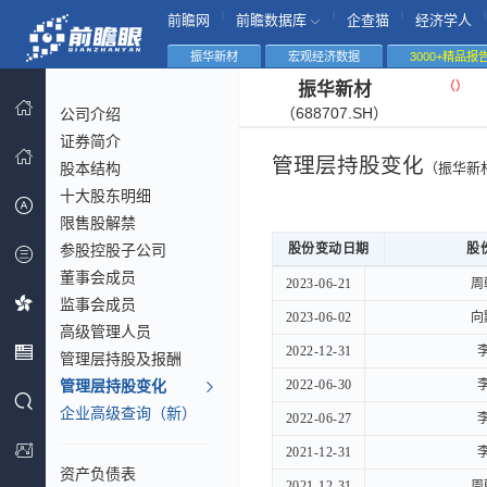
|
|
|
|
前瞻网
前瞻数据库
企查猫
经济学人
振华新材
宏观经济数据
3000+精品报
（
）
振华新材
（688707.SH）
公司介绍
证券简介
管理层持股变化
股本结构
（振华新
十大股东明细
限售股解禁
参股控股子公司
股份变动日期
股份变动日期
股
股
董事会成员
股份变动日期
股
2023-06-21
2023-06-21
周
监事会成员
2023-06-02
2023-06-02
向
高级管理人员
2022-12-31
2022-12-31
管理层持股及报酬
管理层持股变化
2022-06-30
2022-06-30
企业高级查询（新）
2022-06-27
2022-06-27
2021-12-31
2021-12-31
资产负债表
2021-12-31
2021-12-31
周