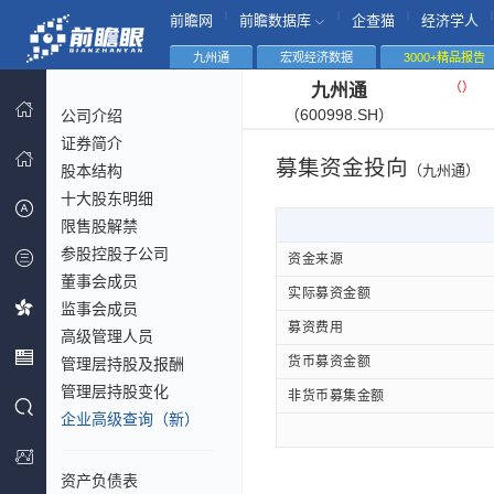
|
|
|
|
前瞻网
前瞻数据库
企查猫
经济学人
九州通
宏观经济数据
3000+精品报告
（
）
九州通
（600998.SH）
公司介绍
证券简介
募集资金投向
股本结构
（九州通）
十大股东明细
限售股解禁
参股控股子公司
资金来源
董事会成员
实际募资金额
监事会成员
募资费用
高级管理人员
货币募资金额
管理层持股及报酬
管理层持股变化
非货币募集金额
企业高级查询（新）
资产负债表