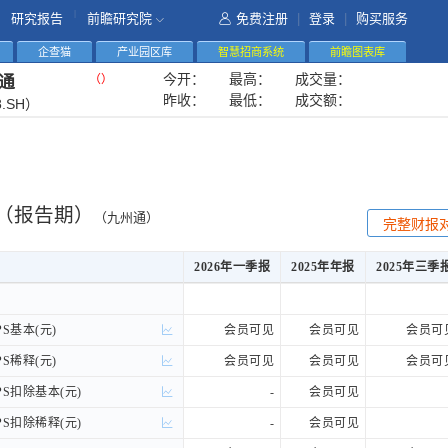
|
研究报告
前瞻研究院
免费注册
|
登录
|
购买服务
企查猫
产业园区库
智慧招商系统
前瞻图表库
今开：
最高：
成交量：
（
）
通
昨收：
最低：
成交额：
8.SH）
（报告期）
（九州通）
完整财报
2026年一季报
2025年年报
2025年三季
2026年一季报
2025年年报
2025年三季
S基本(元)
S基本(元)
会员可见
会员可见
会员可
S稀释(元)
S稀释(元)
会员可见
会员可见
会员可
S扣除基本(元)
S扣除基本(元)
-
会员可见
S扣除稀释(元)
S扣除稀释(元)
-
会员可见