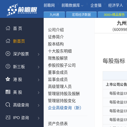
|
|
|
|
前瞻网
前瞻数据库
企查猫
经济学人
九州通
宏观经济数据
3000+精品报告
九州
首 页
（60099
公司介绍
证券简介
新首页
股本结构
十大股东明细
深沪股票
限售股解禁
每股指标
参股控股子公司
新三板
董事会成员
港 股
监事会成员
上市公司公告
上市公司公告
高级管理人员
美 股
管理层持股及报酬
每股收益EP
每股收益EP
管理层持股变化
每股收益EP
每股收益EP
高级查询
企业高级查询（新）
每股收益EP
每股收益EP
IPO 咨询
每股收益EP
每股收益EP
资产负债表