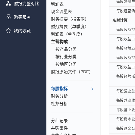
每股净资产B
每股净资产B
财报完整对比
利润表
现金流量表
每股经营活动
每股经营活动
购买服务
财务摘要（报告期）
东财计算
东财计算
财务摘要（单季度）
每股收益EP
每股收益EP
我的收藏
利润表（单季度）
每股收益EP
每股收益EP
主营构成
每股收益EP
每股收益EP
按产品分类
按行业分类
每股收益EP
每股收益EP
按地区分类
每股收益EPS
每股收益EPS
财报原始文件（PDF）
每股经营活动
每股经营活动
每股指标
每股营业总收
每股营业总收
财务分析
每股营业收入
每股营业收入
杜邦分析
每股营业收入
每股营业收入
每股资本公积
每股资本公积
分红记录
并购事件
每股盈余公积
每股盈余公积