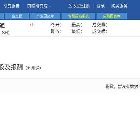
|
研究报告
前瞻研究院
免费注册
|
登录
|
购买服务
企查猫
产业园区库
智慧招商系统
前瞻图表库
今开：
最高：
成交量：
（
）
通
昨收：
最低：
成交额：
8.SH）
股及报酬
（九州通）
抱歉，暂没有数据