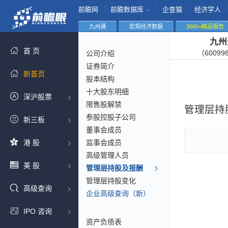
|
|
|
|
前瞻网
前瞻数据库
企查猫
经济学人
九州通
宏观经济数据
3000+精品报告
九州
首 页
（60099
公司介绍
证券简介
新首页
股本结构
十大股东明细
深沪股票
限售股解禁
管理层持
参股控股子公司
新三板
董事会成员
港 股
监事会成员
高级管理人员
美 股
管理层持股及报酬
管理层持股变化
高级查询
企业高级查询（新）
IPO 咨询
资产负债表