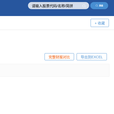
高级
+ 收藏
完整财报对比
导出到EXCEL
！