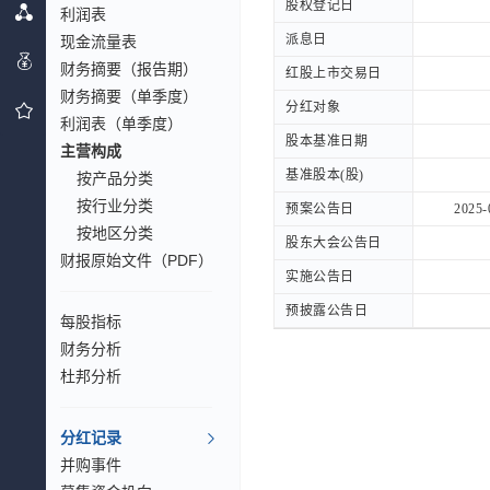
股权登记日
股权登记日
利润表
派息日
派息日
现金流量表
财务摘要（报告期）
红股上市交易日
红股上市交易日
财务摘要（单季度）
分红对象
分红对象
利润表（单季度）
股本基准日期
股本基准日期
主营构成
基准股本(股)
基准股本(股)
按产品分类
按行业分类
预案公告日
预案公告日
2025-
按地区分类
股东大会公告日
股东大会公告日
财报原始文件（PDF）
实施公告日
实施公告日
预披露公告日
预披露公告日
每股指标
财务分析
杜邦分析
分红记录
并购事件