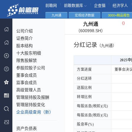
|
|
|
|
前瞻网
前瞻数据库
企查猫
经济学人
九州通
宏观经济数据
3000+精品报告
（
）
九州通
（600998.SH）
公司介绍
证券简介
分红记录
股本结构
（九州通）
十大股东明细
限售股解禁
2025
参股控股子公司
2025
方案进度
方案进度
董事会决
董事会成员
分红送转
分红送转
监事会成员
送股比例
送股比例
高级管理人员
管理层持股及报酬
转增比例
转增比例
管理层持股变化
每股派息(税前)(元)
每股派息(税前)(元)
企业高级查询（新）
每股派息(税后)(元)
每股派息(税后)(元)
股息率(%)
股息率(%)
资产负债表