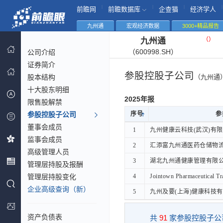
|
|
|
|
前瞻网
前瞻数据库
企查猫
经济学人
九州通
宏观经济数据
3000+精品报告
（
）
九州通
（600998.SH）
公司介绍
证券简介
参股控股子公司
股本结构
（九州通
十大股东明细
2025年报
限售股解禁
参股控股子公司
序号
序号
参
参
董事会成员
序号
参
1
1
九州健康云科技(武汉)有
九州健康云科技(武汉)有
监事会成员
2
2
汇添富九州通医药仓储物
汇添富九州通医药仓储物
高级管理人员
3
3
湖北九州通健康管理有限
湖北九州通健康管理有限
管理层持股及报酬
管理层持股变化
4
4
Jointown Pharmaceutical Tr
Jointown Pharmaceutical T
企业高级查询（新）
5
5
九州及要(上海)健康科技
九州及要(上海)健康科技
资产负债表
共
91
家参股控股子公