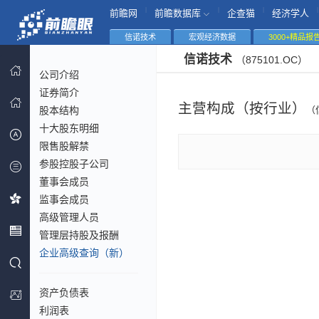
|
|
|
|
前瞻网
前瞻数据库
企查猫
经济学人
信诺技术
宏观经济数据
3000+精品报
信诺技术
（875101.OC）
公司介绍
证券简介
主营构成（按行业）
股本结构
（
十大股东明细
限售股解禁
参股控股子公司
董事会成员
监事会成员
高级管理人员
管理层持股及报酬
企业高级查询（新）
资产负债表
利润表