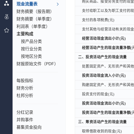
购买商品、接受劳务支付的现金(
购买商品、接受劳务支付的现金(
现金流量表
支付给职工以及为职工支付的现金
财务摘要（报告期）
支付给职工以及为职工支付的现金
财务摘要（单季度）
支付的各项税费(元)
支付的各项税费(元)
利润表（单季度）
支付其他与经营活动有关的现金(
支付其他与经营活动有关的现金(
主营构成
经营活动现金流出小计(元)
经营活动现金流出小计(元)
按产品分类
经营活动产生的现金流量净额(元
经营活动产生的现金流量净额(元
按行业分类
按地区分类
二、投资活动产生的现金流量
二、投资活动产生的现金流量
财报原始文件（PDF）
处置固定资产、无形资产和其他长
处置固定资产、无形资产和其他长
投资活动现金流入小计(元)
投资活动现金流入小计(元)
每股指标
购建固定资产、无形资产和其他长
购建固定资产、无形资产和其他长
财务分析
投资支付的现金(元)
投资支付的现金(元)
杜邦分析
投资活动现金流出小计(元)
投资活动现金流出小计(元)
分红记录
投资活动产生的现金流量净额(元
投资活动产生的现金流量净额(元
并购事件
三、筹资活动产生的现金流量
三、筹资活动产生的现金流量
募集资金投向
取得借款收到的现金(元)
取得借款收到的现金(元)