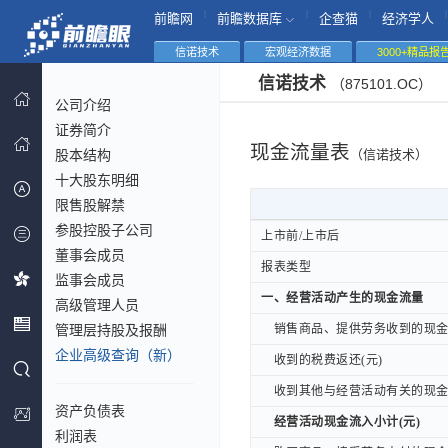
|
|
|
|
前瞻网
前瞻数据库
企查猫
经济学人
信诺技术
宏观经济数据
3000+精品报
信诺技术
（875101.OC）
公司介绍
证券简介
现金流量表
股本结构
（信诺技术）
十大股东明细
限售股解禁
参股控股子公司
上市前/上市后
上市前/上市后
董事会成员
报表类型
报表类型
监事会成员
一、经营活动产生的现金流量
一、经营活动产生的现金流量
高级管理人员
管理层持股及报酬
销售商品、提供劳务收到的现金(
销售商品、提供劳务收到的现金(
企业高级查询（新）
收到的税费返还(元)
收到的税费返还(元)
收到其他与经营活动有关的现金(
收到其他与经营活动有关的现金(
资产负债表
经营活动现金流入小计(元)
经营活动现金流入小计(元)
利润表