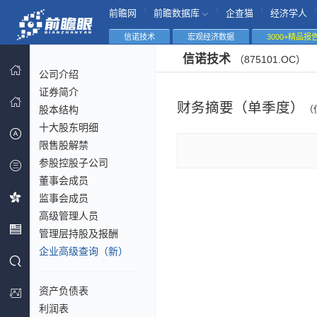
|
|
|
|
前瞻网
前瞻数据库
企查猫
经济学人
信诺技术
宏观经济数据
3000+精品报
信诺技术
（875101.OC）
公司介绍
证券简介
财务摘要（单季度）
股本结构
（
十大股东明细
限售股解禁
参股控股子公司
董事会成员
监事会成员
高级管理人员
管理层持股及报酬
企业高级查询（新）
资产负债表
利润表