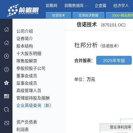
|
|
|
|
前瞻网
前瞻数据库
企查猫
经济学人
信诺技术
宏观经济数据
3000+精品报
信诺技术
（875101.OC）
公司介绍
证券简介
杜邦分析
股本结构
（信诺技术）
十大股东明细
合并报表：
2025年年报
限售股解禁
参股控股子公司
董事会成员
单位：
万元
监事会成员
高级管理人员
管理层持股及报酬
企业高级查询（新）
资产负债表
营业净利润率
利润表