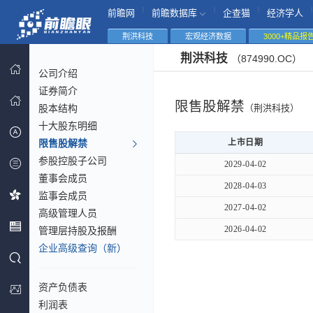
|
|
|
|
前瞻网
前瞻数据库
企查猫
经济学人
荆洪科技
宏观经济数据
3000+精品报
荆洪科技
（874990.OC）
公司介绍
证券简介
限售股解禁
股本结构
（荆洪科技）
十大股东明细
限售股解禁
上市日期
参股控股子公司
2029-04-02
董事会成员
2028-04-03
监事会成员
2027-04-02
高级管理人员
2026-04-02
管理层持股及报酬
企业高级查询（新）
资产负债表
利润表