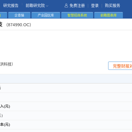
|
研究报告
前瞻研究院
免费注册
|
登录
|
购买服务
告
企查猫
产业园区库
智慧招商系统
前瞻图表库
技
（874990.OC）
洪科技）
完整财报
后
后
入(元)
入(元)
)
)
本(元)
本(元)