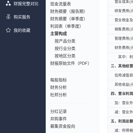
营业成本(元
营业成本(元
财报完整对比
现金流量表
财务摘要（报告期）
研发费用(元
研发费用(元
购买服务
财务摘要（单季度）
营业税金及附
营业税金及附
利润表（单季度）
销售费用(元
销售费用(元
我的收藏
主营构成
管理费用(元
管理费用(元
按产品分类
财务费用(元
财务费用(元
按行业分类
按地区分类
其中：利息
其中：利息
财报原始文件（PDF）
三、其他经营
三、其他经营
信用减值损失
信用减值损失
每股指标
其他收益(元
其他收益(元
财务分析
四、营业利润
四、营业利润
杜邦分析
加：营业外收
加：营业外收
分红记录
减：营业外支
减：营业外支
并购事件
五、利润总额
五、利润总额
募集资金投向
减：所得税费
减：所得税费