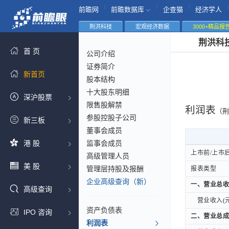
|
|
|
|
前瞻网
前瞻数据库
企查猫
经济学人
荆洪科技
宏观经济数据
3000+精品报
荆洪科
首 页
公司介绍
证券简介
新首页
股本结构
十大股东明细
深沪股票
限售股解禁
利润表
（荆
参股控股子公司
新三板
董事会成员
港 股
监事会成员
上市前/上市
上市前/上市
高级管理人员
美 股
管理层持股及报酬
报表类型
报表类型
企业高级查询（新）
一、营业总收
一、营业总收
高级查询
营业收入(元
营业收入(元
资产负债表
IPO 咨询
二、营业总成
二、营业总成
利润表