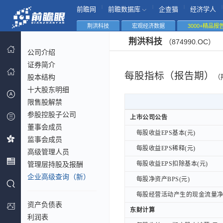
|
|
|
|
前瞻网
前瞻数据库
企查猫
经济学人
荆洪科技
宏观经济数据
3000+精品报
荆洪科技
（874990.OC）
公司介绍
证券简介
每股指标（报告期）
股本结构
（
十大股东明细
限售股解禁
参股控股子公司
上市公司公告
上市公司公告
董事会成员
每股收益EPS基本(元)
每股收益EPS基本(元)
监事会成员
每股收益EPS稀释(元)
每股收益EPS稀释(元)
高级管理人员
管理层持股及报酬
每股收益EPS扣除基本(元)
每股收益EPS扣除基本(元)
企业高级查询（新）
每股净资产BPS(元)
每股净资产BPS(元)
每股经营活动产生的现金流量净额
每股经营活动产生的现金流量净额
资产负债表
东财计算
东财计算
利润表