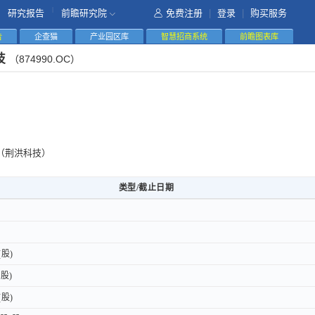
|
研究报告
前瞻研究院
免费注册
|
登录
|
购买服务
告
企查猫
产业园区库
智慧招商系统
前瞻图表库
技
（874990.OC）
（荆洪科技）
类型/截止日期
类型/截止日期
类型/截止日期
股)
股)
股)
股)
股)
股)