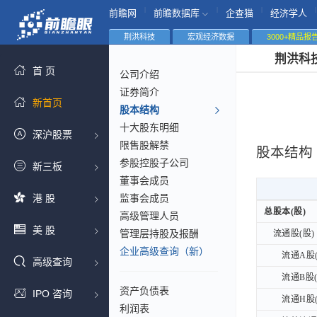
|
|
|
|
前瞻网
前瞻数据库
企查猫
经济学人
荆洪科技
宏观经济数据
3000+精品报
荆洪科
首 页
公司介绍
证券简介
新首页
股本结构
十大股东明细
深沪股票
限售股解禁
股本结构
参股控股子公司
新三板
董事会成员
港 股
监事会成员
总股本(股)
总股本(股)
高级管理人员
美 股
管理层持股及报酬
流通股(股)
流通股(股)
企业高级查询（新）
流通A股(
流通A股(
高级查询
流通B股(
流通B股(
资产负债表
IPO 咨询
流通H股(
流通H股(
利润表