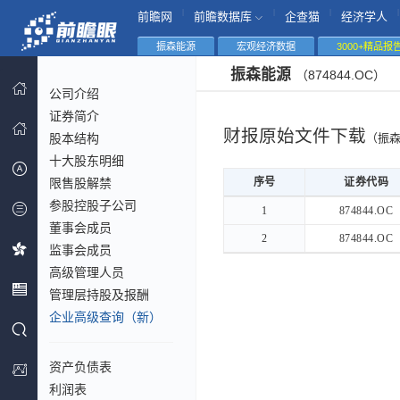
|
|
|
|
前瞻网
前瞻数据库
企查猫
经济学人
振森能源
宏观经济数据
3000+精品报
振森能源
（874844.OC）
公司介绍
证券简介
财报原始文件下载
股本结构
（振
十大股东明细
限售股解禁
序号
序号
证券代码
参股控股子公司
序号
证券代码
1
1
874844.OC
董事会成员
2
2
874844.OC
监事会成员
高级管理人员
管理层持股及报酬
企业高级查询（新）
资产负债表
利润表