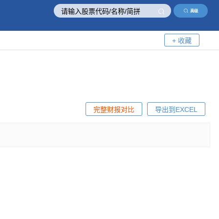
高级
+ 收藏
完整财报对比
导出到EXCEL
！