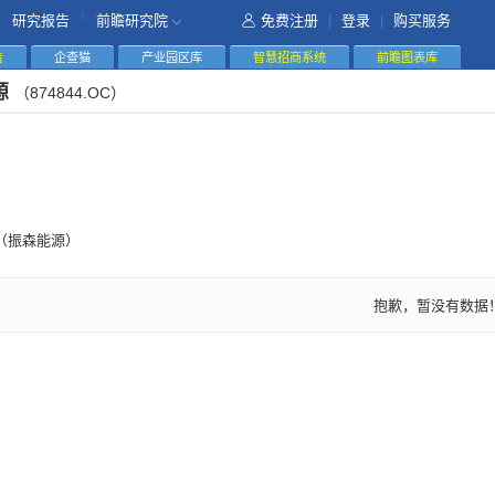
|
研究报告
前瞻研究院
免费注册
|
登录
|
购买服务
告
企查猫
产业园区库
智慧招商系统
前瞻图表库
源
（874844.OC）
（振森能源）
抱歉，暂没有数据