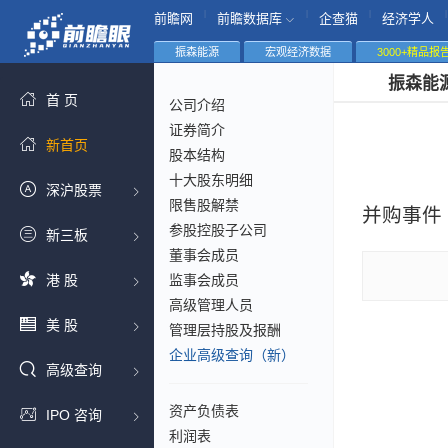
|
|
|
|
前瞻网
前瞻数据库
企查猫
经济学人
振森能源
宏观经济数据
3000+精品报
振森能
首 页
公司介绍
证券简介
新首页
股本结构
十大股东明细
深沪股票
限售股解禁
并购事件
参股控股子公司
新三板
董事会成员
港 股
监事会成员
高级管理人员
美 股
管理层持股及报酬
企业高级查询（新）
高级查询
资产负债表
IPO 咨询
利润表