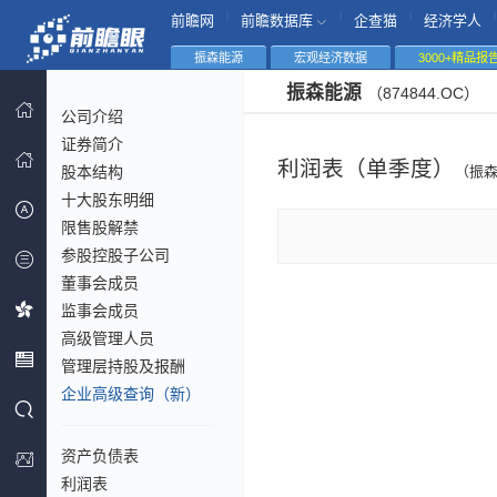
|
|
|
|
前瞻网
前瞻数据库
企查猫
经济学人
振森能源
宏观经济数据
3000+精品报
振森能源
（874844.OC）
公司介绍
证券简介
利润表（单季度）
股本结构
（振
十大股东明细
限售股解禁
参股控股子公司
董事会成员
监事会成员
高级管理人员
管理层持股及报酬
企业高级查询（新）
资产负债表
利润表