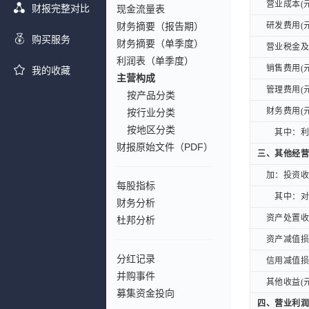
营业成本(元
营业成本(元
财报完整对比
现金流量表
财务摘要（报告期）
研发费用(元
研发费用(元
购买服务
财务摘要（单季度）
营业税金及附
营业税金及附
利润表（单季度）
销售费用(元
销售费用(元
我的收藏
主营构成
管理费用(元
管理费用(元
按产品分类
财务费用(元
财务费用(元
按行业分类
按地区分类
其中：利息
其中：利息
财报原始文件（PDF）
三、其他经营
三、其他经营
加：投资收益
加：投资收益
每股指标
其中：对联
其中：对联
财务分析
资产处置收益
资产处置收益
杜邦分析
资产减值损失
资产减值损失
分红记录
信用减值损失
信用减值损失
并购事件
其他收益(元
其他收益(元
募集资金投向
四、营业利润
四、营业利润