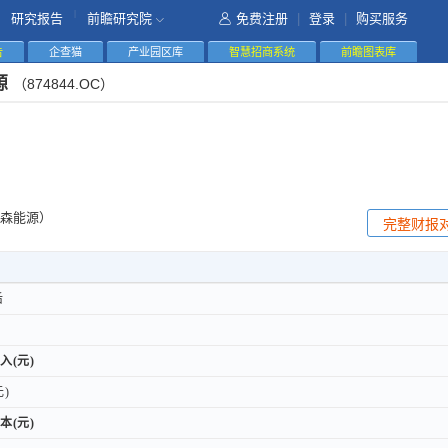
|
研究报告
前瞻研究院
免费注册
|
登录
|
购买服务
告
企查猫
产业园区库
智慧招商系统
前瞻图表库
源
（874844.OC）
森能源）
完整财报
后
后
入(元)
入(元)
)
)
本(元)
本(元)