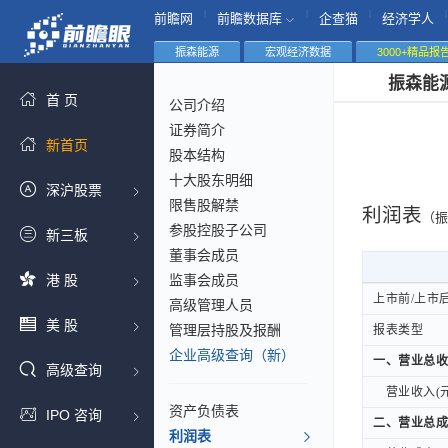
|
|
|
|
前瞻网
前瞻数据库
企查猫
经济学人
振森能源
宏观经济数据
3000+精品报
振森能
首 页
公司介绍
证券简介
新首页
股本结构
十大股东明细
深沪股票
限售股解禁
利润表
（振
参股控股子公司
新三板
董事会成员
港 股
监事会成员
上市前/上市
上市前/上市
高级管理人员
美 股
管理层持股及报酬
报表类型
报表类型
企业高级查询（新）
一、营业总收
一、营业总收
高级查询
营业收入(元
营业收入(元
资产负债表
IPO 咨询
二、营业总成
二、营业总成
利润表