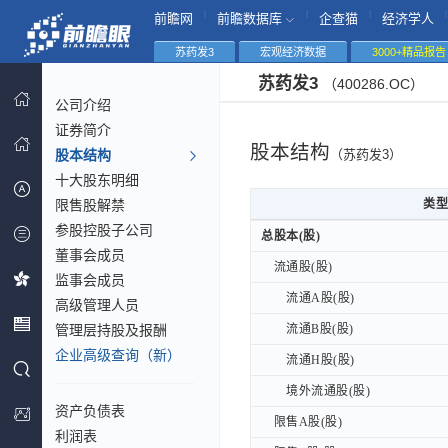
|
|
|
|
前瞻网
前瞻数据库
企查猫
经济学人
苏药发3
宏观经济数据
3000+精品报告
苏药发3
（400286.OC）
公司介绍
证券简介
股本结构
股本结构
（苏药发3）
十大股东明细
限售股解禁
类型
类型
参股控股子公司
类型
总股本(股)
总股本(股)
董事会成员
流通股(股)
流通股(股)
监事会成员
流通A股(股)
流通A股(股)
高级管理人员
管理层持股及报酬
流通B股(股)
流通B股(股)
企业高级查询（新）
流通H股(股)
流通H股(股)
境外流通股(股)
境外流通股(股)
资产负债表
限售A股(股)
限售A股(股)
利润表