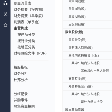
限售B股(股)
限售B股(股)
现金流量表
限售H股(股)
限售H股(股)
财务摘要（报告期）
财务摘要（单季度）
三板A股(股)
三板A股(股)
利润表（单季度）
三板B股(股)
三板B股(股)
主营构成
限售股份(股)
限售股份(股)
按产品分类
国家持股(股)
国家持股(股)
按行业分类
按地区分类
国有法人持股(股)
国有法人持股(股)
财报原始文件（PDF）
其他内资持股合计(股)
其他内资持股合计(股)
其中：境内法人持股
其中：境内法人持股
每股指标
其他境内自然人持股
其他境内自然人持股
财务分析
高管持股(股)
高管持股(股)
杜邦分析
外资持股合计(股)
外资持股合计(股)
分红记录
其中：境外法人持股
其中：境外法人持股
并购事件
境外自然人持股
境外自然人持股
募集资金投向
股本变动原因
股本变动原因