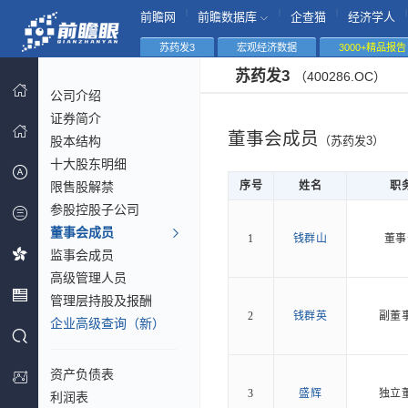
|
|
|
|
前瞻网
前瞻数据库
企查猫
经济学人
苏药发3
宏观经济数据
3000+精品报告
苏药发3
（400286.OC）
公司介绍
证券简介
董事会成员
股本结构
（苏药发3）
十大股东明细
限售股解禁
序号
姓名
职
参股控股子公司
董事会成员
1
钱群山
董事
监事会成员
高级管理人员
管理层持股及报酬
2
钱群英
副董
企业高级查询（新）
资产负债表
3
盛辉
独立
利润表