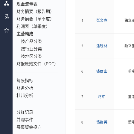
现金流量表
财务摘要（报告期）
财务摘要（单季度）
4
张文虎
独立
利润表（单季度）
主营构成
按产品分类
5
潘晓林
独立
按行业分类
按地区分类
财报原始文件（PDF）
6
钱群山
董
每股指标
财务分析
杜邦分析
7
蒋中
董
分红记录
并购事件
8
钱群英
董
募集资金投向