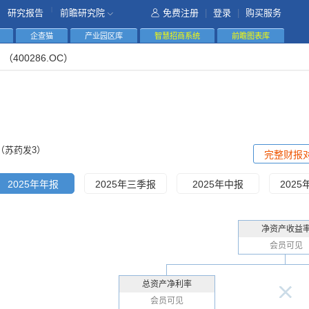
|
研究报告
前瞻研究院
免费注册
|
登录
|
购买服务
企查猫
产业园区库
智慧招商系统
前瞻图表库
3
（400286.OC）
（苏药发3）
完整财报
2025年年报
2025年三季报
2025年中报
202
净资产收益
会员可见
总资产净利率
会员可见