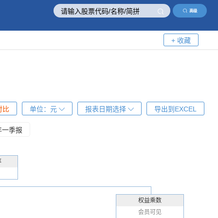
高级
+ 收藏
对比
单位：
元
报表日期选择
导出到EXCEL
5年一季报
率
权益乘数
会员可见