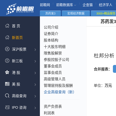
|
|
|
|
前瞻网
前瞻数据库
企查猫
经济学人
苏药发3
宏观经济数据
3000+精品报告
苏药发
首 页
公司介绍
证券简介
新首页
股本结构
十大股东明细
深沪股票
限售股解禁
杜邦分析
参股控股子公司
新三板
董事会成员
合并报表：
港 股
监事会成员
高级管理人员
美 股
管理层持股及报酬
单位：
万元
企业高级查询（新）
高级查询
资产负债表
IPO 咨询
利润表