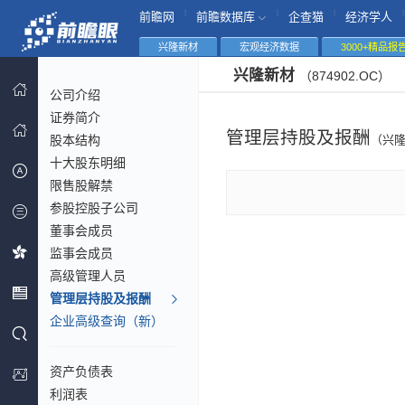
|
|
|
|
前瞻网
前瞻数据库
企查猫
经济学人
兴隆新材
宏观经济数据
3000+精品报
兴隆新材
（874902.OC）
公司介绍
证券简介
管理层持股及报酬
股本结构
（兴
十大股东明细
限售股解禁
参股控股子公司
董事会成员
监事会成员
高级管理人员
管理层持股及报酬
企业高级查询（新）
资产负债表
利润表