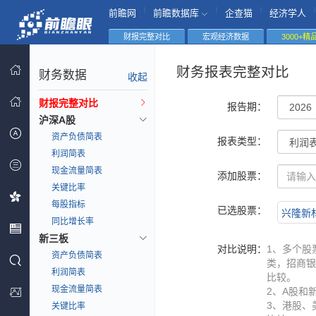
|
|
|
|
前瞻网
前瞻数据库
企查猫
经济学人
财报完整对比
宏观经济数据
3000+
财务报表完整对比
财务数据
收起
财报完整对比
报告期：
沪深A股
资产负债简表
报表类型：
利润简表
现金流量简表
添加股票：
关键比率
每股指标
已选股票：
兴隆新材(
同比增长率
新三板
对比说明：
1、多个股
资产负债简表
类，招商银
利润简表
比较。
现金流量简表
2、A股和
3、港股、
关键比率