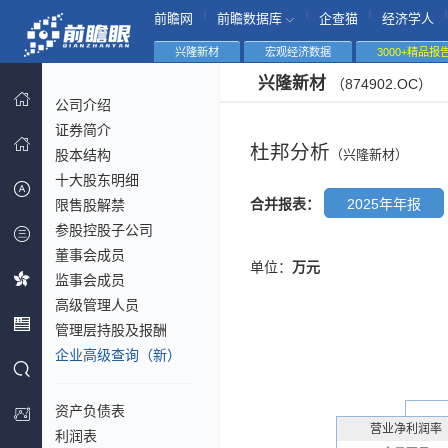
|
|
|
|
前瞻网
前瞻数据库
企查猫
经济学人
兴隆新材
宏观经济数据
3000+精品报
兴隆新材
（874902.OC）
公司介绍
证券简介
杜邦分析
股本结构
（兴隆新材）
十大股东明细
合并报表：
2025年年报
限售股解禁
参股控股子公司
董事会成员
单位：
万元
监事会成员
高级管理人员
管理层持股及报酬
企业高级查询（新）
资产负债表
营业净利润率
利润表