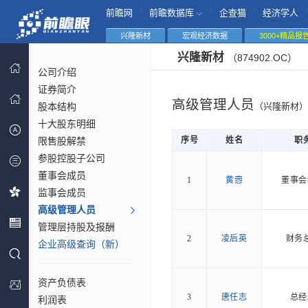
|
|
|
|
前瞻网
前瞻数据库
企查猫
经济学人
兴隆新材
宏观经济数据
3000+精品报
兴隆新材
（874902.OC）
公司介绍
证券简介
高级管理人员
股本结构
（兴隆新材）
十大股东明细
限售股解禁
序号
姓名
职
参股控股子公司
董事会成员
1
黄悫
董事会
监事会成员
高级管理人员
管理层持股及报酬
2
凌后英
财务
企业高级查询（新）
资产负债表
3
唐任志
总经
利润表