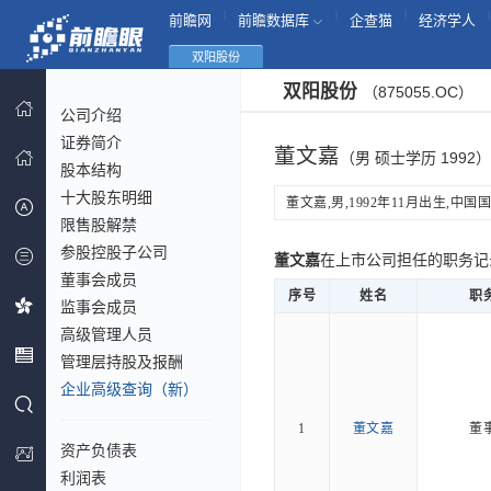
|
|
|
|
前瞻网
前瞻数据库
企查猫
经济学人
双阳股份
双阳股份
（875055.OC）
公司介绍
证券简介
董文嘉
（男 硕士学历 1992）
股本结构
十大股东明细
董文嘉,男,1992年11月出生,中国国籍。
限售股解禁
参股控股子公司
董文嘉
在上市公司担任的职务
董事会成员
序号
姓名
职
监事会成员
高级管理人员
管理层持股及报酬
企业高级查询（新）
1
董文嘉
董
资产负债表
利润表