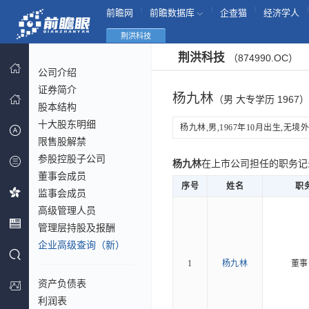
|
|
|
|
前瞻网
前瞻数据库
企查猫
经济学人
荆洪科技
荆洪科技
（874990.OC）
公司介绍
证券简介
杨九林
（男 大专学历 1967）
股本结构
十大股东明细
杨九林,男,1967年10月出生,无境外
限售股解禁
参股控股子公司
杨九林
在上市公司担任的职务
董事会成员
序号
姓名
职
监事会成员
高级管理人员
管理层持股及报酬
企业高级查询（新）
1
杨九林
董事
资产负债表
利润表