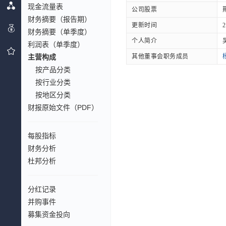
现金流量表
公司股票
财务摘要（报告期）
更新时间
2
财务摘要（单季度）
个人简介
利润表（单季度）
主营构成
其他董事会职务成员
按产品分类
按行业分类
按地区分类
财报原始文件（PDF）
每股指标
财务分析
杜邦分析
分红记录
并购事件
募集资金投向