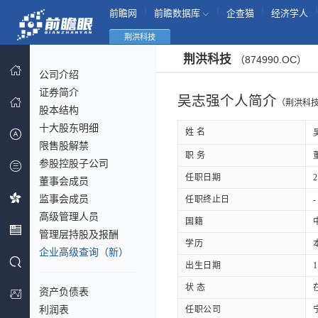
|
|
|
|
前瞻网
前瞻数据库
企查猫
经济学人
荆洪科技
荆洪科技
（874990.OC）
公司介绍
证券简介
吴志强个人简介
（荆洪科
股本结构
十大股东明细
姓 名
限售股解禁
职 务
参股控股子公司
任职日期
2
董事会成员
监事会成员
任职终止日
-
高级管理人员
国籍
管理层持股及报酬
学历
企业高级查询（新）
出生日期
1
状 态
资产负债表
利润表
任职公司