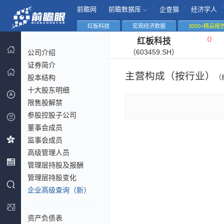
|
|
|
|
前瞻网
前瞻数据库
企查猫
经济学人
红板科技
宏观经济数据
3000+精品报
（
）
红板科技
（603459.SH）
公司介绍
证券简介
主营构成（按行业）
股本结构
（
十大股东明细
限售股解禁
参股控股子公司
董事会成员
监事会成员
高级管理人员
管理层持股及报酬
管理层持股变化
企业高级查询（新）
资产负债表