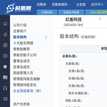
|
|
|
|
前瞻网
前瞻数据库
企查猫
经济学人
红板科技
宏观经济数据
3000+精品报
（
）
红板科技
（603459.SH）
公司介绍
证券简介
股本结构
股本结构
（红板科技）
十大股东明细
限售股解禁
类型
类型
参股控股子公司
类型
总股本(股)
总股本(股)
董事会成员
流通股(股)
流通股(股)
监事会成员
流通A股(股)
流通A股(股)
高级管理人员
管理层持股及报酬
流通B股(股)
流通B股(股)
管理层持股变化
流通H股(股)
流通H股(股)
企业高级查询（新）
境外流通股(股)
境外流通股(股)
限售A股(股)
限售A股(股)
资产负债表