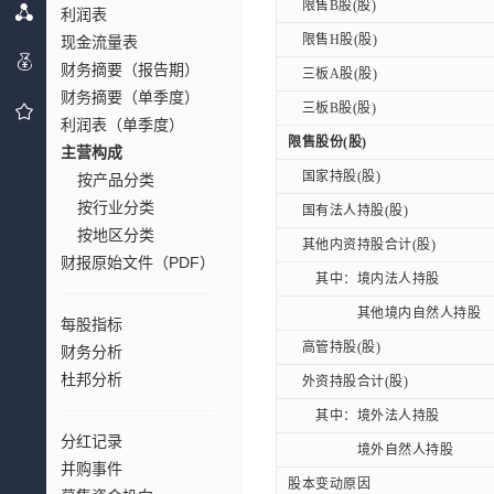
限售B股(股)
限售B股(股)
利润表
限售H股(股)
限售H股(股)
现金流量表
财务摘要（报告期）
三板A股(股)
三板A股(股)
财务摘要（单季度）
三板B股(股)
三板B股(股)
利润表（单季度）
限售股份(股)
限售股份(股)
主营构成
国家持股(股)
国家持股(股)
按产品分类
按行业分类
国有法人持股(股)
国有法人持股(股)
按地区分类
其他内资持股合计(股)
其他内资持股合计(股)
财报原始文件（PDF）
其中：境内法人持股
其中：境内法人持股
其他境内自然人持股
其他境内自然人持股
每股指标
高管持股(股)
高管持股(股)
财务分析
杜邦分析
外资持股合计(股)
外资持股合计(股)
其中：境外法人持股
其中：境外法人持股
分红记录
境外自然人持股
境外自然人持股
并购事件
股本变动原因
股本变动原因