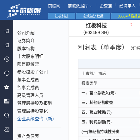
|
|
|
|
前瞻网
前瞻数据库
企查猫
经济学人
红板科技
宏观经济数据
3000+精品报
（
）
红板科技
（603459.SH）
公司介绍
证券简介
利润表（单季度）
股本结构
（红
十大股东明细
限售股解禁
参股控股子公司
上市前/上市后
上市前/上市后
董事会成员
报表类型
报表类型
监事会成员
一、营业总收入(元)
一、营业总收入(元)
高级管理人员
管理层持股及报酬
三、其他经营收益
三、其他经营收益
管理层持股变化
四、营业利润(元)
四、营业利润(元)
企业高级查询（新）
五、利润总额(元)
五、利润总额(元)
(一)按经营持续性分类
(一)按经营持续性分类
资产负债表