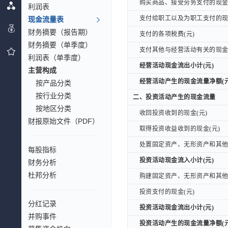
购买商品、接受劳务支付的现金(
购买商品、接受劳务支付的现金(
利润表
支付给职工以及为职工支付的现金
支付给职工以及为职工支付的现金
现金流量表
财务摘要（报告期）
支付的各项税费(元)
支付的各项税费(元)
财务摘要（单季度）
支付其他与经营活动有关的现金(
支付其他与经营活动有关的现金(
利润表（单季度）
经营活动现金流出小计(元)
经营活动现金流出小计(元)
主营构成
经营活动产生的现金流量净额(元
经营活动产生的现金流量净额(元
按产品分类
按行业分类
二、投资活动产生的现金流量
二、投资活动产生的现金流量
按地区分类
收回投资收到的现金(元)
收回投资收到的现金(元)
财报原始文件（PDF）
取得投资收益收到的现金(元)
取得投资收益收到的现金(元)
处置固定资产、无形资产和其他长
处置固定资产、无形资产和其他长
每股指标
投资活动现金流入小计(元)
投资活动现金流入小计(元)
财务分析
杜邦分析
购建固定资产、无形资产和其他长
购建固定资产、无形资产和其他长
投资支付的现金(元)
投资支付的现金(元)
分红记录
投资活动现金流出小计(元)
投资活动现金流出小计(元)
并购事件
投资活动产生的现金流量净额(元
投资活动产生的现金流量净额(元