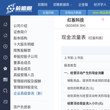
|
|
|
|
前瞻网
前瞻数据库
企查猫
经济学人
红板科技
宏观经济数据
3000+精品报
（
）
红板科技
（603459.SH）
公司介绍
证券简介
现金流量表
股本结构
（红板科技）
十大股东明细
限售股解禁
参股控股子公司
上市前/上市后
上市前/上市后
董事会成员
报表类型
报表类型
监事会成员
一、经营活动产生的现金流量
一、经营活动产生的现金流量
高级管理人员
管理层持股及报酬
销售商品、提供劳务收到的现金(
销售商品、提供劳务收到的现金(
管理层持股变化
收到的税费返还(元)
收到的税费返还(元)
企业高级查询（新）
收到其他与经营活动有关的现金(
收到其他与经营活动有关的现金(
经营活动现金流入小计(元)
经营活动现金流入小计(元)
资产负债表