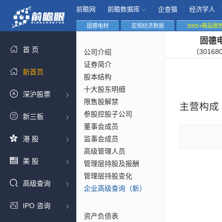
|
|
|
|
前瞻网
前瞻数据库
企查猫
经济学人
固德电材
宏观经济数据
3000+精品报
固德
首 页
（30168
公司介绍
证券简介
新首页
股本结构
十大股东明细
深沪股票
限售股解禁
主营构成
参股控股子公司
新三板
董事会成员
港 股
监事会成员
高级管理人员
美 股
管理层持股及报酬
管理层持股变化
高级查询
企业高级查询（新）
IPO 咨询
资产负债表