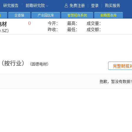
|
研究报告
前瞻研究院
免费注册
|
登录
|
购买服务
告
企查猫
产业园区库
智慧招商系统
前瞻图表库
今开：
最高：
成交量：
（
）
电材
昨收：
最低：
成交额：
0.SZ）
（按行业）
（固德电材）
完整财报
抱歉，暂没有数据