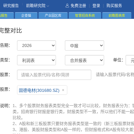
|
研究报告
前瞻研究院
免费注册
|
登录
|
购买服务
精品报告
企查猫
产业园区库
智慧招商系统
前瞻图表库
完整对比
告期：
类型：
单位：
股票：
请输入股票代码/名称
股票：
固德电材(301680.SZ)
说明：
1、多个股票财务报表类型完全一致才可以比较，财务报表分为：
类，招商银行财报是银行类，财报类型不一致，所以他们不能一起
比较。
2、A股和新三板股票只要财务报表类型是一致的（新三板股票财
3、港股、美股财报类型和A股一样的，但财报格式和A股有较大