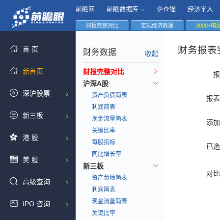
|
|
|
|
前瞻网
前瞻数据库
企查猫
经济学人
财报完整对比
宏观经济数据
3000+
财务报表
首 页
财务数据
收起
新首页
财报完整对比
报
沪深A股
深沪股票
资产负债简表
报表
利润简表
新三板
现金流量简表
添加
关键比率
港 股
每股指标
已选
同比增长率
美 股
新三板
对比
资产负债简表
高级查询
利润简表
现金流量简表
IPO 咨询
关键比率