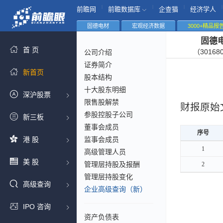
|
|
|
|
前瞻网
前瞻数据库
企查猫
经济学人
固德电材
宏观经济数据
3000+精品报
固德
首 页
（30168
公司介绍
证券简介
新首页
股本结构
十大股东明细
深沪股票
限售股解禁
财报原始
参股控股子公司
新三板
董事会成员
序号
序号
港 股
监事会成员
序号
1
1
高级管理人员
美 股
管理层持股及报酬
2
2
管理层持股变化
高级查询
企业高级查询（新）
IPO 咨询
资产负债表