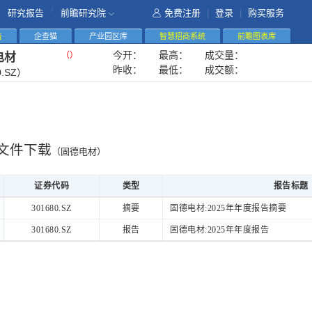
|
研究报告
前瞻研究院
免费注册
|
登录
|
购买服务
告
企查猫
产业园区库
智慧招商系统
前瞻图表库
今开：
最高：
成交量：
（
）
电材
昨收：
最低：
成交额：
0.SZ）
文件下载
（固德电材）
证券代码
类型
报告标题
证券代码
类型
报告标题
301680.SZ
摘要
固德电材:2025年年度报告摘要
301680.SZ
报告
固德电材:2025年年度报告