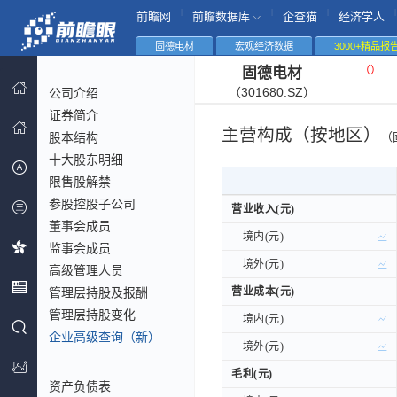
|
|
|
|
前瞻网
前瞻数据库
企查猫
经济学人
固德电材
宏观经济数据
3000+精品报
（
）
固德电材
（301680.SZ）
公司介绍
证券简介
主营构成（按地区）
股本结构
（
十大股东明细
限售股解禁
参股控股子公司
营业收入(元)
营业收入(元)
董事会成员
境内(元)
境内(元)
监事会成员
境外(元)
境外(元)
高级管理人员
管理层持股及报酬
营业成本(元)
营业成本(元)
管理层持股变化
境内(元)
境内(元)
企业高级查询（新）
境外(元)
境外(元)
毛利(元)
毛利(元)
资产负债表