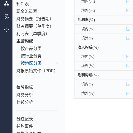
境内(元)
境内(元)
利润表
境外(元)
境外(元)
现金流量表
财务摘要（报告期）
毛利率(%)
毛利率(%)
财务摘要（单季度）
境内(%)
境内(%)
利润表（单季度）
境外(%)
境外(%)
主营构成
收入构成(%)
收入构成(%)
按产品分类
按行业分类
境内(%)
境内(%)
按地区分类
境外(%)
境外(%)
财报原始文件（PDF）
毛利构成(%)
毛利构成(%)
境内(%)
境内(%)
每股指标
境外(%)
境外(%)
财务分析
杜邦分析
分红记录
并购事件