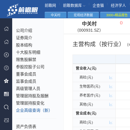
|
|
|
|
前瞻网
前瞻数据库
企查猫
经济学人
中关村
宏观经济数据
3000+精品报告
（
）
中关村
（000931.SZ）
公司介绍
证券简介
主营构成（按行业）
股本结构
（
十大股东明细
限售股解禁
参股控股子公司
营业收入(元)
营业收入(元)
董事会成员
商砼(元)
商砼(元)
监事会成员
生物医药(元)
生物医药(元)
高级管理人员
管理层持股及报酬
养老医疗(元)
养老医疗(元)
管理层持股变化
其他(元)
其他(元)
企业高级查询（新）
营业成本(元)
营业成本(元)
商砼(元)
商砼(元)
资产负债表