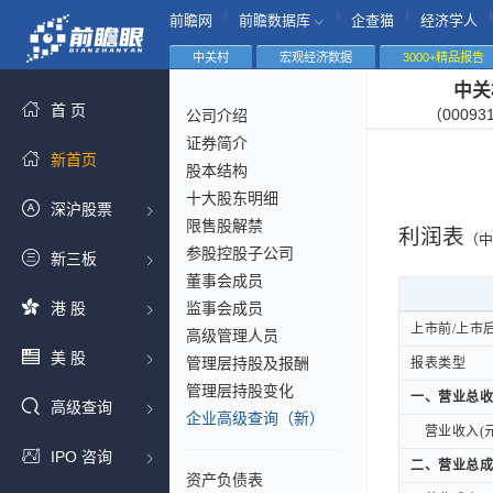
|
|
|
|
前瞻网
前瞻数据库
企查猫
经济学人
中关村
宏观经济数据
3000+精品报告
中关
首 页
（00093
公司介绍
证券简介
新首页
股本结构
十大股东明细
深沪股票
限售股解禁
利润表
（中
参股控股子公司
新三板
董事会成员
港 股
监事会成员
上市前/上市
上市前/上市
高级管理人员
美 股
管理层持股及报酬
报表类型
报表类型
管理层持股变化
一、营业总收
一、营业总收
高级查询
企业高级查询（新）
营业收入(元
营业收入(元
IPO 咨询
二、营业总成
二、营业总成
资产负债表