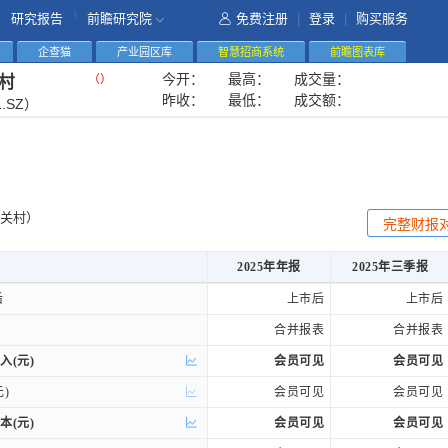
|
研究报告
前瞻研究院
免费注册
|
登录
|
购买服务
企查猫
产业园区库
智慧招商系统
前瞻图表库
今开：
最高：
成交量：
（
）
村
昨收：
最低：
成交额：
1.SZ）
关村）
完整财报
2025年年报
2025年三季报
2025年年报
2025年三季报
后
后
上市后
上市后
合并报表
合并报表
入(元)
入(元)
会员可见
会员可见
)
)
会员可见
会员可见
本(元)
本(元)
会员可见
会员可见