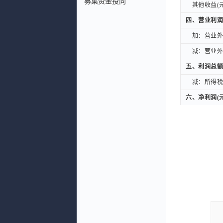
募集资金投向
其他收益(元
其他收益(元
四、营业利润
四、营业利润
加：营业外收
加：营业外收
减：营业外支
减：营业外支
五、利润总额
五、利润总额
减：所得税费
减：所得税费
六、净利润(元
六、净利润(元
(一)按经营
(一)按经营
持续经营净
持续经营净
(二)按所有
(二)按所有
归属于母公
归属于母公
少数股东损
少数股东损
扣除非经常性
扣除非经常性
七、每股收益
七、每股收益
一、基本每股
一、基本每股