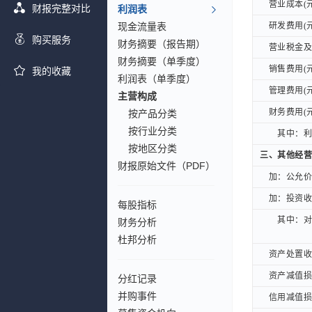
营业成本(元
营业成本(元
财报完整对比
利润表
现金流量表
研发费用(元
研发费用(元
购买服务
财务摘要（报告期）
营业税金及附
营业税金及附
财务摘要（单季度）
销售费用(元
销售费用(元
我的收藏
利润表（单季度）
管理费用(元
管理费用(元
主营构成
财务费用(元
财务费用(元
按产品分类
按行业分类
其中：利息
其中：利息
按地区分类
三、其他经营
三、其他经营
财报原始文件（PDF）
加：公允价值
加：公允价值
加：投资收益
加：投资收益
每股指标
其中：对联
其中：对联
财务分析
杜邦分析
资产处置收益
资产处置收益
资产减值损失
资产减值损失
分红记录
并购事件
信用减值损失
信用减值损失