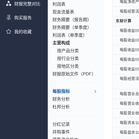
每股净资产B
每股净资产B
财报完整对比
利润表
现金流量表
每股经营活动
每股经营活动
购买服务
财务摘要（报告期）
东财计算
东财计算
财务摘要（单季度）
每股收益EP
每股收益EP
我的收藏
利润表（单季度）
每股收益EP
每股收益EP
主营构成
每股收益EP
每股收益EP
按产品分类
按行业分类
每股收益EP
每股收益EP
按地区分类
每股收益EPS
每股收益EPS
财报原始文件（PDF）
每股经营活动
每股经营活动
每股指标
每股营业总收
每股营业总收
财务分析
每股营业收入
每股营业收入
杜邦分析
每股营业收入
每股营业收入
每股资本公积
每股资本公积
分红记录
并购事件
每股盈余公积
每股盈余公积