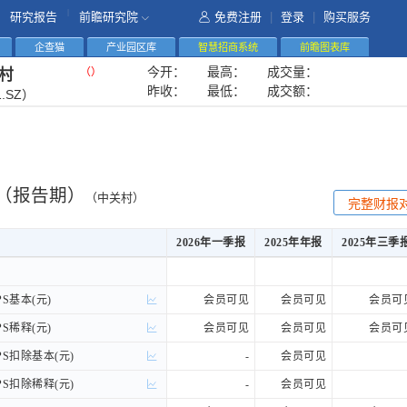
|
研究报告
前瞻研究院
免费注册
|
登录
|
购买服务
企查猫
产业园区库
智慧招商系统
前瞻图表库
今开：
最高：
成交量：
（
）
村
昨收：
最低：
成交额：
1.SZ）
（报告期）
（中关村）
完整财报
2026年一季报
2025年年报
2025年三季
2026年一季报
2025年年报
2025年三季
S基本(元)
S基本(元)
会员可见
会员可见
会员可
S稀释(元)
S稀释(元)
会员可见
会员可见
会员可
S扣除基本(元)
S扣除基本(元)
-
会员可见
S扣除稀释(元)
S扣除稀释(元)
-
会员可见