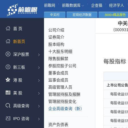
|
|
|
|
前瞻网
前瞻数据库
企查猫
经济学人
中关村
宏观经济数据
3000+精品报告
中关
首 页
（00093
公司介绍
证券简介
新首页
股本结构
十大股东明细
深沪股票
限售股解禁
每股指标
参股控股子公司
新三板
董事会成员
港 股
监事会成员
上市公司公告
上市公司公告
高级管理人员
美 股
管理层持股及报酬
每股收益EP
每股收益EP
管理层持股变化
每股收益EP
每股收益EP
高级查询
企业高级查询（新）
每股收益EP
每股收益EP
IPO 咨询
每股收益EP
每股收益EP
资产负债表