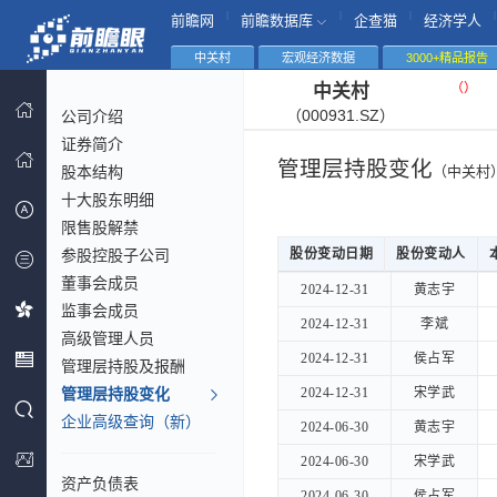
|
|
|
|
前瞻网
前瞻数据库
企查猫
经济学人
中关村
宏观经济数据
3000+精品报告
（
）
中关村
（000931.SZ）
公司介绍
证券简介
管理层持股变化
股本结构
（中关村
十大股东明细
限售股解禁
参股控股子公司
股份变动日期
股份变动日期
股份变动人
股份变动人
董事会成员
股份变动日期
股份变动人
2024-12-31
2024-12-31
黄志宇
黄志宇
监事会成员
2024-12-31
2024-12-31
李斌
李斌
高级管理人员
2024-12-31
2024-12-31
侯占军
侯占军
管理层持股及报酬
管理层持股变化
2024-12-31
2024-12-31
宋学武
宋学武
企业高级查询（新）
2024-06-30
2024-06-30
黄志宇
黄志宇
2024-06-30
2024-06-30
宋学武
宋学武
资产负债表
2024-06-30
2024-06-30
侯占军
侯占军