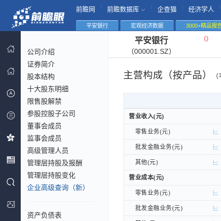
|
|
|
|
前瞻网
前瞻数据库
企查猫
经济学人
平安银行
宏观经济数据
3000+精品报
（
）
平安银行
（000001.SZ）
公司介绍
证券简介
主营构成（按产品）
股本结构
（
十大股东明细
限售股解禁
参股控股子公司
营业收入(元)
营业收入(元)
董事会成员
零售业务(元)
零售业务(元)
监事会成员
批发金融业务(元)
批发金融业务(元)
高级管理人员
管理层持股及报酬
其他(元)
其他(元)
管理层持股变化
营业成本(元)
营业成本(元)
企业高级查询（新）
零售业务(元)
零售业务(元)
批发金融业务(元)
批发金融业务(元)
资产负债表