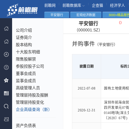
|
|
|
|
前瞻网
前瞻数据库
企查猫
经济学人
平安银行
宏观经济数据
3000+精品报
（
）
平安银行
（000001.SZ）
公司介绍
证券简介
并购事件
股本结构
（平安银行）
十大股东明细
限售股解禁
参股控股子公司
披露日期
标的
董事会成员
监事会成员
高级管理人员
2022-07-08
国有土地使用
管理层持股及报酬
管理层持股变化
深圳市前海自
四开发单元07街坊
企业高级查询（新）
2020-12-31
0140地块(深土
〔2020〕67号)
资产负债表