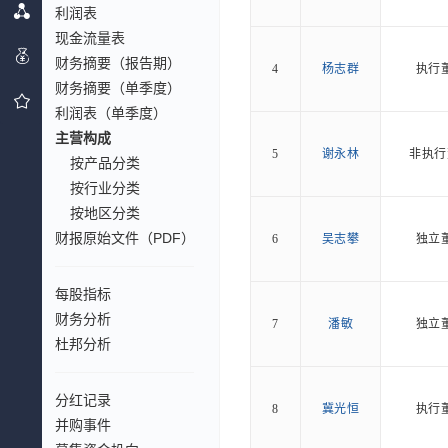
利润表
现金流量表
财务摘要（报告期）
4
杨志群
执行
财务摘要（单季度）
利润表（单季度）
主营构成
5
谢永林
非执行
按产品分类
按行业分类
按地区分类
财报原始文件（PDF）
6
吴志攀
独立
每股指标
财务分析
7
潘敏
独立
杜邦分析
分红记录
8
冀光恒
执行
并购事件