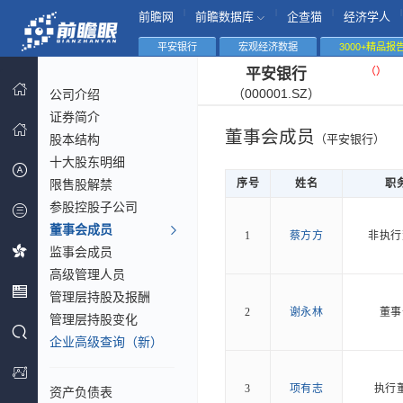
|
|
|
|
前瞻网
前瞻数据库
企查猫
经济学人
平安银行
宏观经济数据
3000+精品报
（
）
平安银行
（000001.SZ）
公司介绍
证券简介
董事会成员
股本结构
（平安银行）
十大股东明细
限售股解禁
序号
姓名
职
参股控股子公司
董事会成员
1
蔡方方
非执行
监事会成员
高级管理人员
管理层持股及报酬
2
谢永林
董事
管理层持股变化
企业高级查询（新）
3
项有志
执行
资产负债表