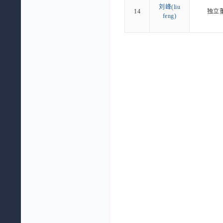
刘峰(liu
14
独立
feng)