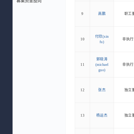
募集资金投向
9
高鹏
职工
付欣(xin
10
非执行
fu)
郭晓涛
11
(michael
非执行
guo)
12
张杰
独立
13
杨运杰
独立