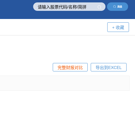
高级
+ 收藏
完整财报对比
导出到EXCEL
！