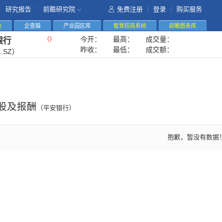
|
研究报告
前瞻研究院
免费注册
|
登录
|
购买服务
告
企查猫
产业园区库
智慧招商系统
前瞻图表库
今开：
最高：
成交量：
（
）
银行
昨收：
最低：
成交额：
1.SZ）
股及报酬
（平安银行）
抱歉，暂没有数据