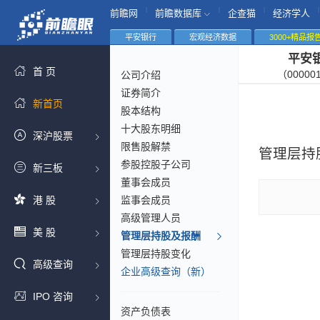
|
|
|
|
前瞻网
前瞻数据库
企查猫
经济学人
平安银行
宏观经济数据
3000+精品报
平安
首 页
（00000
公司介绍
证券简介
新首页
股本结构
十大股东明细
深沪股票
限售股解禁
管理层持
参股控股子公司
新三板
董事会成员
港 股
监事会成员
高级管理人员
美 股
管理层持股及报酬
管理层持股变化
高级查询
企业高级查询（新）
IPO 咨询
资产负债表