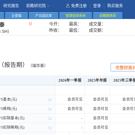
|
研究报告
前瞻研究院
免费注册
|
登录
|
购买服务
企查猫
产业园区库
智慧招商系统
前瞻图表库
今开：
最高：
成交量：
（
）
泰
昨收：
最低：
成交额：
3.SH）
（报告期）
（瑞华泰）
完整财报
2026年一季报
2025年年报
2025年三季
2026年一季报
2025年年报
2025年三季
S基本(元)
S基本(元)
会员可见
会员可见
会员可
S稀释(元)
S稀释(元)
会员可见
会员可见
会员可
S扣除基本(元)
S扣除基本(元)
-
会员可见
S扣除稀释(元)
S扣除稀释(元)
-
会员可见