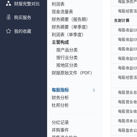
每股净资产B
每股净资产B
财报完整对比
利润表
现金流量表
每股经营活动
每股经营活动
购买服务
财务摘要（报告期）
东财计算
东财计算
财务摘要（单季度）
每股收益EP
每股收益EP
我的收藏
利润表（单季度）
每股收益EP
每股收益EP
主营构成
每股收益EP
每股收益EP
按产品分类
按行业分类
每股收益EP
每股收益EP
按地区分类
每股收益EPS
每股收益EPS
财报原始文件（PDF）
每股经营活动
每股经营活动
每股指标
每股营业总收
每股营业总收
财务分析
每股营业收入
每股营业收入
杜邦分析
每股营业收入
每股营业收入
每股资本公积
每股资本公积
分红记录
并购事件
每股盈余公积
每股盈余公积