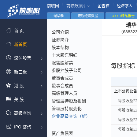
|
|
|
|
前瞻网
前瞻数据库
企查猫
经济学人
瑞华泰
宏观经济数据
3000+精品报告
瑞华
首 页
（68832
公司介绍
证券简介
新首页
股本结构
十大股东明细
深沪股票
限售股解禁
每股指标
参股控股子公司
新三板
董事会成员
港 股
监事会成员
上市公司公告
上市公司公告
高级管理人员
美 股
管理层持股及报酬
每股收益EP
每股收益EP
管理层持股变化
每股收益EP
每股收益EP
高级查询
企业高级查询（新）
每股收益EP
每股收益EP
IPO 咨询
每股收益EP
每股收益EP
资产负债表