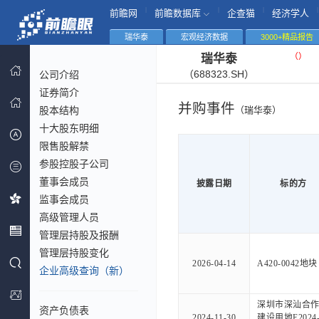
|
|
|
|
前瞻网
前瞻数据库
企查猫
经济学人
瑞华泰
宏观经济数据
3000+精品报告
（
）
瑞华泰
（688323.SH）
公司介绍
证券简介
并购事件
股本结构
（瑞华泰）
十大股东明细
限售股解禁
参股控股子公司
董事会成员
披露日期
标的方
监事会成员
高级管理人员
管理层持股及报酬
管理层持股变化
2026-04-14
A420-0042地块
企业高级查询（新）
深圳市深汕合
资产负债表
2024-11-30
建设用地E2024