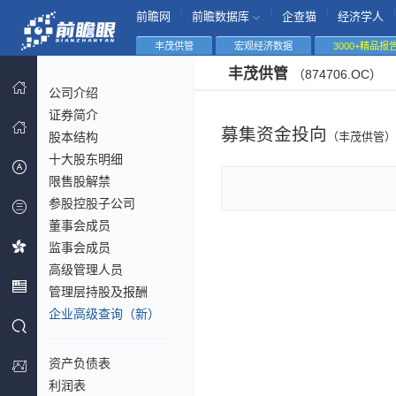
|
|
|
|
前瞻网
前瞻数据库
企查猫
经济学人
丰茂供管
宏观经济数据
3000+精品报
丰茂供管
（874706.OC）
公司介绍
证券简介
募集资金投向
股本结构
（丰茂供管）
十大股东明细
限售股解禁
参股控股子公司
董事会成员
监事会成员
高级管理人员
管理层持股及报酬
企业高级查询（新）
资产负债表
利润表